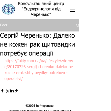
Консультаційний центр
"Ендокринологія від
Черенько"
Пост
Сергій Черенько: Далеко
не кожен рак щитовидки
потребує операції
https://fakty.com.ua/ua/lifestyle/zdorov
e/20170726-sergij-cherenko-daleko-ne-
kozhen-rak-shhytovydky-potrebuye-
operatsiyi/
©2026 by Черенько