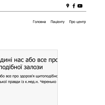
Головна
Пацієнту
Про центр
дині нас або все про
подібної залози
або все про здоров'я щитоподібної
ької правди із к.мед.н. Черенько