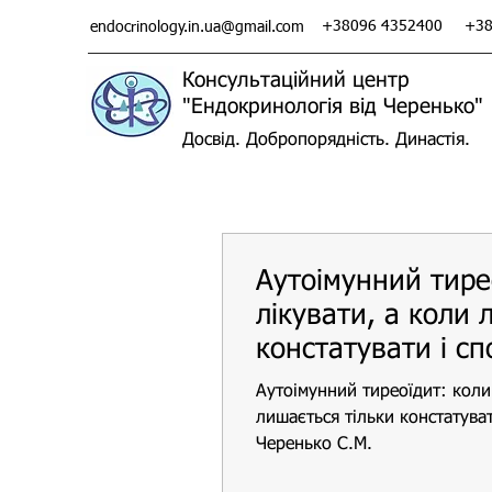
+38096 4352400
+38
endocrinology.in.ua@gmail.com
Консультаційний центр
"Ендокринологія від Черенько"
Досвід. Добропорядність. Династія.
Аутоімунний тирео
лікувати, а коли 
констатувати і сп
Аутоімунний тиреоїдит: коли 
лишається тільки констатуват
Черенько С.М.