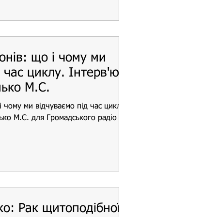
онів: що і чому ми
 час циклу. Інтерв'ю
нько М.С.
і чому ми відчуваємо під час циклу.
нько М.С. для Громадського радіо
ко: Рак щитоподібної