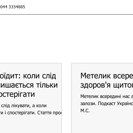
044 3334885
їдит: коли слід
Метелик всере
лишається тільки
здоров'я щито
остерігати
Метелик всередині нас 
залози. Подкаст Українс
слід лікувати, а коли
М.С.
и і спостерігати. Стаття проф