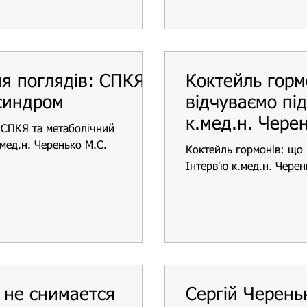
я поглядів: СПКЯ
Коктейль горм
синдром
відчуваємо під
к.мед.н. Чере
 СПКЯ та метаболічний
.мед.н. Черенько М.С.
Коктейль гормонів: що 
Інтерв'ю к.мед.н. Чере
 не снимается
Сергій Черень