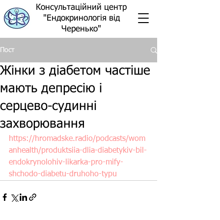
Консультаційний центр
"Ендокринологія від
Черенько"
Пост
Жінки з діабетом частіше
мають депресію і
серцево-судинні
захворювання
https://hromadske.radio/podcasts/wom
anhealth/produktsiia-dlia-diabetykiv-bil-
endokrynolohiv-likarka-pro-mify-
shchodo-diabetu-druhoho-typu